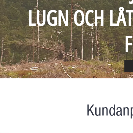
LUGN OCH LÅT
F
Kundan